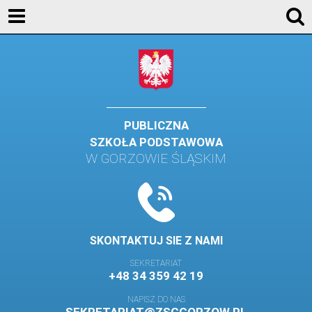
AKTUALNOŚCI
SZKOŁA
STREFA UCZNIA
STREFA RODZICA
PUBLICZNA
SZKOŁA PODSTAWOWA
KONTAKT
W GORZOWIE ŚLĄSKIM
WYDARZENIA
KALENDARZ SZKOLNY
DZIENNIK ELEKTRONICZNY
SKONTAKTUJ SIE Z NAMI
GALERIA
SEKRETARIAT
+48 34 359 42 19
BIBLIOTEKA
NAPISZ DO NAS
SAMORZĄD SZKOLNY