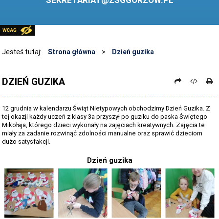
SEKRETARIAT@ZSGGORZOW.PL
PEDAGOG SZKOLNY
PLIKI DO POBRANIA
LINKI
Jesteś tutaj:
Strona główna
>
Dzień guzika
ARCHIWUM STRONY
DZIEŃ GUZIKA
STOSOWANIE TECHNOLOGII TIK - TABLICA INTERAKTYWNA
DANE OSOBOWE
12 grudnia w kalendarzu Świąt Nietypowych obchodzimy Dzień Guzika. Z
tej okazji każdy uczeń z klasy 3a przyszył po guziku do paska Świętego
Mikołaja, którego dzieci wykonały na zajęciach kreatywnych. Zajęcia te
miały za zadanie rozwinąć zdolności manualne oraz sprawić dzieciom
dużo satysfakcji.
Dzień guzika