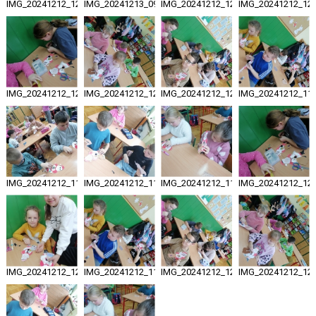
IMG_20241212_121925_resized_20241215_085217904
IMG_20241213_094321_resized_20241215_085217571
IMG_20241212_120734_resized_2024
IMG_20241212_120
IMG_20241212_120709_resized_20241215_085216501
IMG_20241212_120040_resized_20241215_084924650
IMG_20241212_120011_resized_2024
IMG_20241212_115
IMG_20241212_115921_resized_20241215_084923270
IMG_20241212_115005_resized_20241215_084922867
IMG_20241212_114951_resized_2024
IMG_20241212_120
IMG_20241212_120722_resized_20241215_084420214
IMG_20241212_115954_resized_20241215_084418710
IMG_20241212_120011_resized_2024
IMG_20241212_120