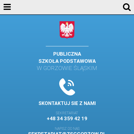
AKTUALNOŚCI
SZKOŁA
STREFA UCZNIA
STREFA RODZICA
PUBLICZNA
SZKOŁA PODSTAWOWA
KONTAKT
W GORZOWIE ŚLĄSKIM
WYDARZENIA
KALENDARZ SZKOLNY
DZIENNIK ELEKTRONICZNY
SKONTAKTUJ SIE Z NAMI
GALERIA
SEKRETARIAT
+48 34 359 42 19
BIBLIOTEKA
NAPISZ DO NAS
SAMORZĄD SZKOLNY