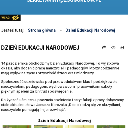
SEKRETARIAT@ZSGGORZOW.PL
PEDAGOG SZKOLNY
PLIKI DO POBRANIA
LINKI
Jesteś tutaj:
Strona główna
>
Dzień Edukacji Narodowej
ARCHIWUM STRONY
DZIEŃ EDUKACJI NARODOWEJ
STOSOWANIE TECHNOLOGII TIK - TABLICA INTERAKTYWNA
DANE OSOBOWE
14 października obchodzimy Dzień Edukacji Narodowej. To wyjątkowa
okazja, aby docenić pracę nauczycieli i pedagogów, którzy codziennie
mają wpływ na życie i przyszłość dzieci oraz młodzieży.
Społeczność uczniowska pod przewodnictwem klas II podziękowała
nauczycielom, pedagogom, wychowawcom i pracownikom szkoły
pięknym apelem za Ich trud i poświęcenie.
Do życzeń uśmiechu, poczucia spełnienia i satysfakcji z pracy dołączamy
stale aktualne słowa Janusza Korczaka „Dzieci rodzą się ze skrzydłami,
nauczyciele pomagają im je rozwinąć”.
Dzień Edukacji Narodowej