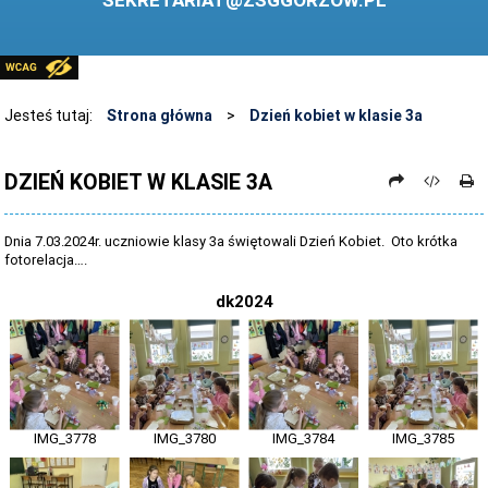
SEKRETARIAT@ZSGGORZOW.PL
PEDAGOG SZKOLNY
PLIKI DO POBRANIA
LINKI
Jesteś tutaj:
Strona główna
>
Dzień kobiet w klasie 3a
ARCHIWUM STRONY
DZIEŃ KOBIET W KLASIE 3A
STOSOWANIE TECHNOLOGII TIK - TABLICA INTERAKTYWNA
DANE OSOBOWE
Dnia 7.03.2024r. uczniowie klasy 3a świętowali Dzień Kobiet. Oto krótka
fotorelacja….
dk2024
IMG_3778
IMG_3780
IMG_3784
IMG_3785