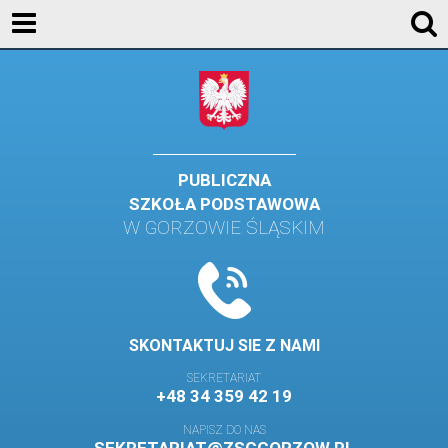
AKTUALNOŚCI
SZKOŁA
STREFA UCZNIA
STREFA RODZICA
PUBLICZNA
SZKOŁA PODSTAWOWA
KONTAKT
W GORZOWIE ŚLĄSKIM
WYDARZENIA
KALENDARZ SZKOLNY
DZIENNIK ELEKTRONICZNY
SKONTAKTUJ SIE Z NAMI
GALERIA
SEKRETARIAT
+48 34 359 42 19
BIBLIOTEKA
NAPISZ DO NAS
SAMORZĄD SZKOLNY