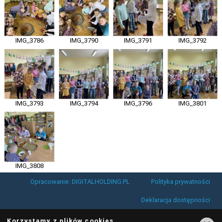
IMG_3786
IMG_3790
IMG_3791
IMG_3792
IMG_3793
IMG_3794
IMG_3796
IMG_3801
IMG_3808
Opracowanie: DIGITALHOLDING.PL
Polityka prywatności
Deklaracja dostępności
Korzystamy z plików cookies