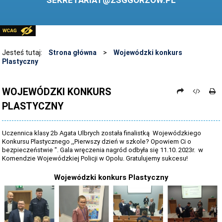
SEKRETARIAT@ZSGGORZOW.PL
PEDAGOG SZKOLNY
PLIKI DO POBRANIA
LINKI
Jesteś tutaj:
Strona główna
>
Wojewódzki konkurs
Plastyczny
ARCHIWUM STRONY
STOSOWANIE TECHNOLOGII TIK - TABLICA INTERAKTYWNA
WOJEWÓDZKI KONKURS
PLASTYCZNY
DANE OSOBOWE
Uczennica klasy 2b Agata Ulbrych została finalistką Wojewódzkiego
Konkursu Plastycznego ,,Pierwszy dzień w szkole? Opowiem Ci o
bezpieczeństwie ". Gala wręczenia nagród odbyła się 11.10. 2023r. w
Komendzie Wojewódzkiej Policji w Opolu. Gratulujemy sukcesu!
Wojewódzki konkurs Plastyczny