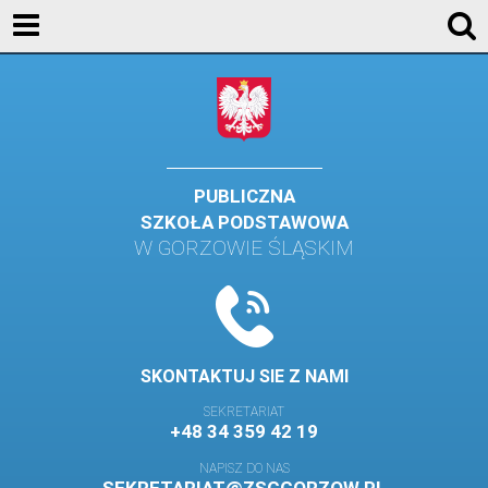
AKTUALNOŚCI
SZKOŁA
STREFA UCZNIA
STREFA RODZICA
PUBLICZNA
SZKOŁA PODSTAWOWA
KONTAKT
W GORZOWIE ŚLĄSKIM
WYDARZENIA
KALENDARZ SZKOLNY
DZIENNIK ELEKTRONICZNY
SKONTAKTUJ SIE Z NAMI
GALERIA
SEKRETARIAT
+48 34 359 42 19
BIBLIOTEKA
NAPISZ DO NAS
SAMORZĄD SZKOLNY