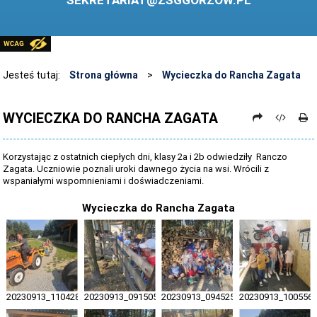
SEKRETARIAT@ZSGGORZOW.PL
PEDAGOG SZKOLNY
PLIKI DO POBRANIA
LINKI
Jesteś tutaj:
Strona główna
>
Wycieczka do Rancha Zagata
ARCHIWUM STRONY
WYCIECZKA DO RANCHA ZAGATA
STOSOWANIE TECHNOLOGII TIK - TABLICA INTERAKTYWNA
DANE OSOBOWE
Korzystając z ostatnich ciepłych dni, klasy 2a i 2b odwiedziły Ranczo
Zagata. Uczniowie poznali uroki dawnego życia na wsi. Wrócili z
wspaniałymi wspomnieniami i doświadczeniami.
Wycieczka do Rancha Zagata
20230913_110428
20230913_091505
20230913_094525(0)
20230913_100556(