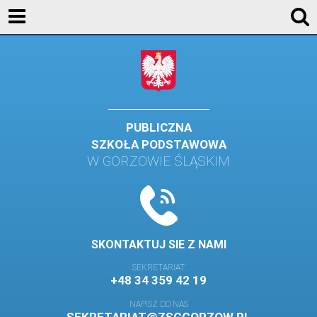
AKTUALNOŚCI
SZKOŁA
STREFA UCZNIA
STREFA RODZICA
PUBLICZNA
SZKOŁA PODSTAWOWA
KONTAKT
W GORZOWIE ŚLĄSKIM
WYDARZENIA
KALENDARZ SZKOLNY
DZIENNIK ELEKTRONICZNY
SKONTAKTUJ SIE Z NAMI
GALERIA
SEKRETARIAT
+48 34 359 42 19
BIBLIOTEKA
NAPISZ DO NAS
SAMORZĄD SZKOLNY