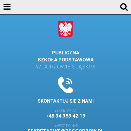
AKTUALNOŚCI
SZKOŁA
STREFA UCZNIA
STREFA RODZICA
PUBLICZNA
SZKOŁA PODSTAWOWA
KONTAKT
W GORZOWIE ŚLĄSKIM
WYDARZENIA
KALENDARZ SZKOLNY
DZIENNIK ELEKTRONICZNY
SKONTAKTUJ SIE Z NAMI
GALERIA
SEKRETARIAT
+48 34 359 42 19
BIBLIOTEKA
NAPISZ DO NAS
SAMORZĄD SZKOLNY