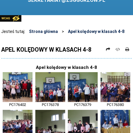
SEKRETARIAT@ZSGGORZOW.PL
PEDAGOG SZKOLNY
PLIKI DO POBRANIA
LINKI
Jesteś tutaj:
Strona główna
>
Apel kolędowy w klasach 4-8
ARCHIWUM STRONY
APEL KOLĘDOWY W KLASACH 4-8
STOSOWANIE TECHNOLOGII TIK - TABLICA INTERAKTYWNA
DANE OSOBOWE
Apel kolędowy w klasach 4-8
PC176402
PC176378
PC176379
PC176380