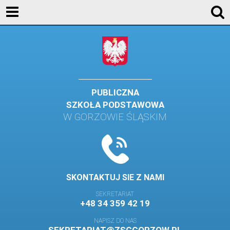
AKTUALNOŚCI
SZKOŁA
STREFA UCZNIA
STREFA RODZICA
PUBLICZNA
SZKOŁA PODSTAWOWA
KONTAKT
W GORZOWIE ŚLĄSKIM
WYDARZENIA
KALENDARZ SZKOLNY
DZIENNIK ELEKTRONICZNY
SKONTAKTUJ SIE Z NAMI
GALERIA
SEKRETARIAT
+48 34 359 42 19
BIBLIOTEKA
NAPISZ DO NAS
SAMORZĄD SZKOLNY