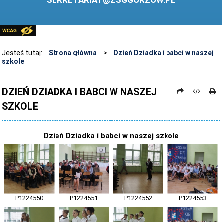
SEKRETARIAT@ZSGGORZOW.PL
PEDAGOG SZKOLNY
PLIKI DO POBRANIA
LINKI
Jesteś tutaj:
Strona główna
>
Dzień Dziadka i babci w naszej
szkole
ARCHIWUM STRONY
STOSOWANIE TECHNOLOGII TIK - TABLICA INTERAKTYWNA
DZIEŃ DZIADKA I BABCI W NASZEJ
SZKOLE
DANE OSOBOWE
Dzień Dziadka i babci w naszej szkole
P1224550
P1224551
P1224552
P1224553